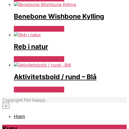
Benebone Wishbone Kylling
Se Pris Hos doodledog
Reb i natur
Se Pris Hos doodledog
Aktivitetsbold / rund – Blå
Se Pris Hos doodledog
Copyright Pet Happy
×
Hjem
Kurv