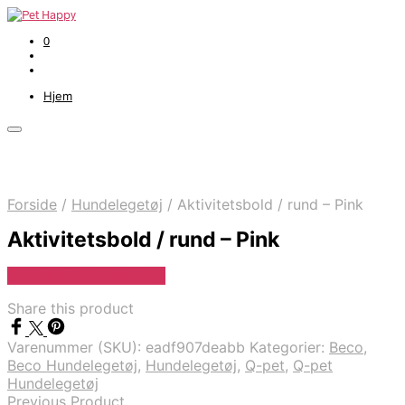
0
Hjem
Forside
/
Hundelegetøj
/
Aktivitetsbold / rund – Pink
Aktivitetsbold / rund – Pink
Se Pris Hos doodledog
Share this product
Varenummer (SKU):
eadf907deabb
Kategorier:
Beco
,
Beco Hundelegetøj
,
Hundelegetøj
,
Q-pet
,
Q-pet
Hundelegetøj
Previous Product