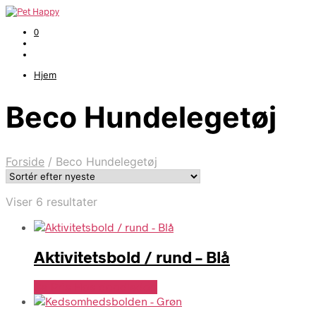
0
Hjem
Beco Hundelegetøj
Forside
/
Beco Hundelegetøj
Sorteret
Viser 6 resultater
efter
seneste
Aktivitetsbold / rund – Blå
Se Pris Hos doodledog