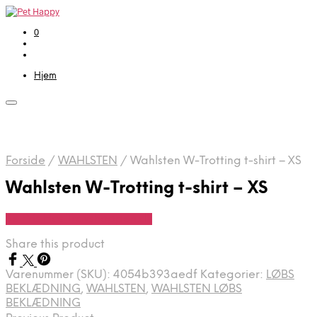
0
Hjem
Forside
/
WAHLSTEN
/
Wahlsten W-Trotting t-shirt – XS
Wahlsten W-Trotting t-shirt – XS
Se Pris Hos Travshoppen.dk
Share this product
Varenummer (SKU):
4054b393aedf
Kategorier:
LØBS
BEKLÆDNING
,
WAHLSTEN
,
WAHLSTEN LØBS
BEKLÆDNING