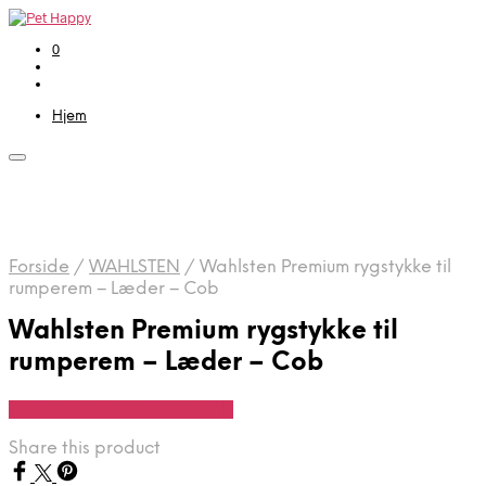
0
Hjem
Forside
/
WAHLSTEN
/
Wahlsten Premium rygstykke til
rumperem – Læder – Cob
Wahlsten Premium rygstykke til
rumperem – Læder – Cob
Se Pris Hos Travshoppen.dk
Share this product