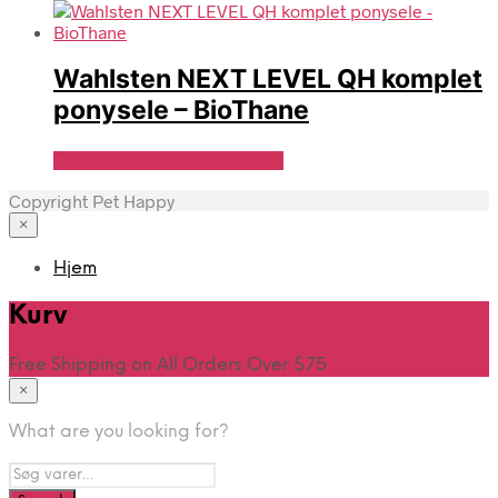
Wahlsten NEXT LEVEL QH komplet
ponysele – BioThane
Se Pris Hos Travshoppen.dk
Copyright Pet Happy
×
Hjem
Kurv
Free Shipping on All Orders Over $75
×
What are you looking for?