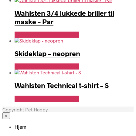
Wahlsten 3/4 lukkede briller til
maske – Par
Se Pris Hos Travshoppen.dk
Skideklap – neopren
Se Pris Hos Travshoppen.dk
Wahlsten Technical t-shirt – S
Se Pris Hos Travshoppen.dk
Copyright Pet Happy
×
Hjem