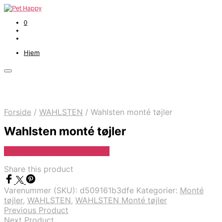
0
Hjem
Forside
/
WAHLSTEN
/
Wahlsten monté tøjler
Wahlsten monté tøjler
Se Pris Hos Travshoppen.dk
Share this product
Varenummer (SKU):
d509161b3dfe
Kategorier:
Monté
tøjler
,
WAHLSTEN
,
WAHLSTEN Monté tøjler
Previous Product
Next Product