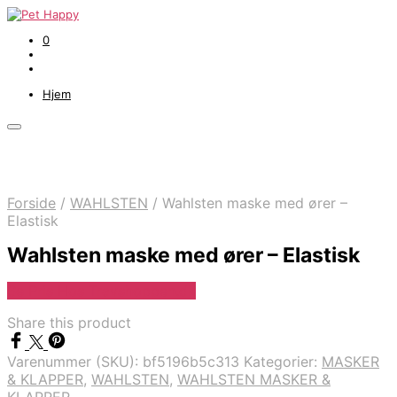
0
Hjem
Forside
/
WAHLSTEN
/
Wahlsten maske med ører –
Elastisk
Wahlsten maske med ører – Elastisk
Se Pris Hos Travshoppen.dk
Share this product
Varenummer (SKU):
bf5196b5c313
Kategorier:
MASKER
& KLAPPER
,
WAHLSTEN
,
WAHLSTEN MASKER &