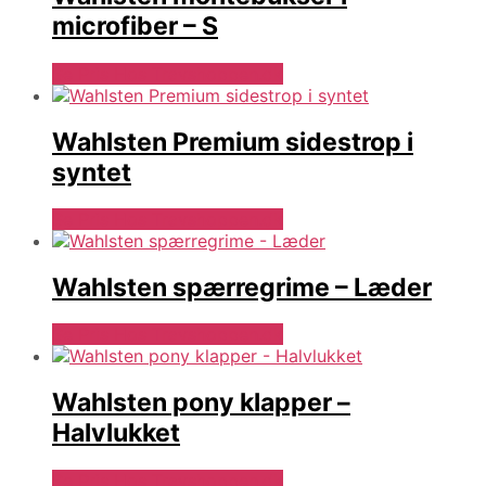
microfiber – S
Se Pris Hos Travshoppen.dk
Wahlsten Premium sidestrop i
syntet
Se Pris Hos Travshoppen.dk
Wahlsten spærregrime – Læder
Se Pris Hos Travshoppen.dk
Wahlsten pony klapper –
Halvlukket
Se Pris Hos Travshoppen.dk