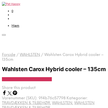
0
Hjem
Forside
/
WAHLSTEN
/
Wahlsten Carox Hybrid cooler –
135cm
Wahlsten Carox Hybrid cooler – 135cm
Se Pris Hos Travshoppen.dk
Share this product
Varenummer (SKU):
9f4b76c57798
Kategorier:
TRAVDÆKKEN & TILBEHØR
,
WAHLSTEN
,
WAHLSTEN
TRAVDÆKKEN & TILBEHØR