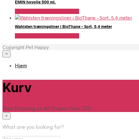
EMIN hovolie 500 ml.
Se Pris Hos Travshoppen.dk
Wahlsten træningsliner i BioThane – Sort, 5,4 meter
Se Pris Hos Travshoppen.dk
Copyright Pet Happy
×
Hjem
Kurv
Free Shipping on All Orders Over $75
×
What are you looking for?