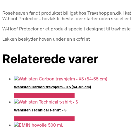
Roseheaven fandt produktet billigst hos Travshoppen.dk i k
W-hoof Protector – hovlak til heste, der starter uden sko eller
W-Hoof Protector er et produkt specielt designet til travheste
Lakken beskytter hoven under en skofri st
Relaterede varer
Wahlsten Carbon travhjelm – XS (54-55 cm)
Se Pris Hos Travshoppen.dk
Wahlsten Technical t-shirt – S
Se Pris Hos Travshoppen.dk