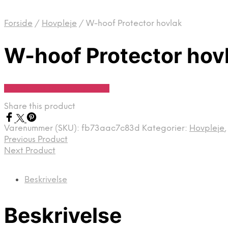
Forside
/
Hovpleje
/
W-hoof Protector hovlak
W-hoof Protector hov
Se Pris Hos Travshoppen.dk
Share this product
Varenummer (SKU):
fb73aac7c83d
Kategorier:
Hovpleje
Previous Product
Next Product
Beskrivelse
Beskrivelse