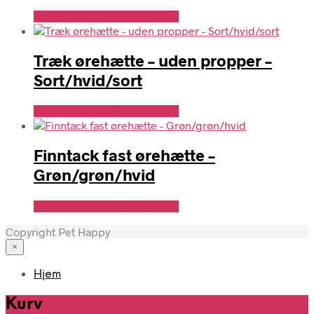
Se Pris Hos Travshoppen.dk
Træk ørehætte – uden propper –
Sort/hvid/sort
Se Pris Hos Travshoppen.dk
Finntack fast ørehætte –
Grøn/grøn/hvid
Se Pris Hos Travshoppen.dk
Copyright Pet Happy
×
Hjem
Kurv