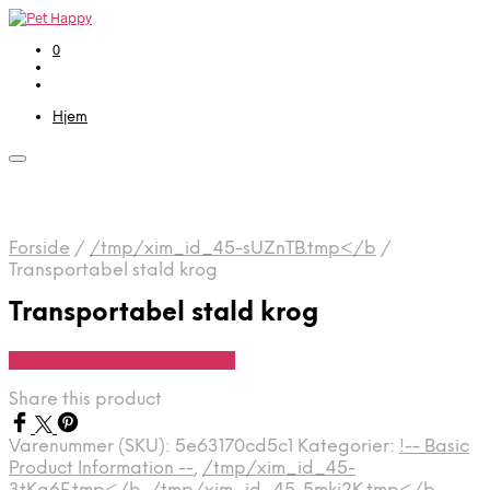
0
Hjem
Forside
/
/tmp/xim_id_45-sUZnTB.tmp</b
/
Transportabel stald krog
Transportabel stald krog
Se Pris Hos Travshoppen.dk
Share this product
Varenummer (SKU):
5e63170cd5c1
Kategorier:
!-- Basic
Product Information --
,
/tmp/xim_id_45-