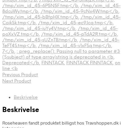
3tKq6F.tmp</b
,
/tmp/xim_id_45-5mkj2K.tmp</b
,
/tmp/xim_id_45-6P5N5F.tmp</b
,
/tmp/xim_id_45-
8dcuWy.tmp</b
,
/tmp/xim_id_45-9cNx4W.tmp</b
,
/tmp/xim_id_45-bBtpHX.tmp</b
,
/tmp/xim_id_45-
CoikSk.tmp</b
,
/tmp/xim_id_45-ec9Jcq.tmp</b
,
/tmp/xim_id_45-iuYy4V.tmp</b
,
/tmp/xim_id_45-
poXxVZ.tmp</b
,
/tmp/xim_id_45-pTdA2R.tmp</b
,
/tmp/xim_id_45-sUZnTB.tmp</b
,
/tmp/xim_id_45-
TeFT4S.tmp</b
,
/tmp/xim_id_45-v1xFSq.tmp</b
,
7</b
,
: preg_replace(): Passing null to parameter #3
($subject) of type array|string is deprecated in <b
,
Deprecated</b
,
FINNTACK
,
FINNTACK FINNTACK
,
on
line <b
Previous Product
Next Product
Beskrivelse
Beskrivelse
Roseheaven fandt produktet billigst hos Travshoppen.dk i