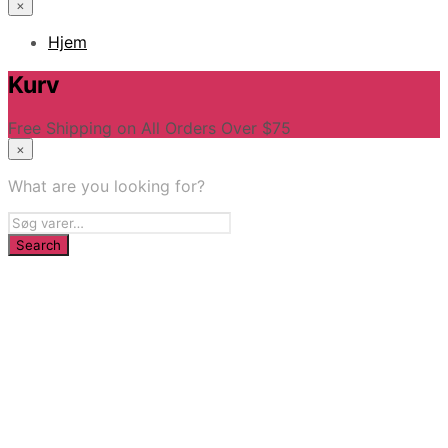
×
Hjem
Kurv
Free Shipping on All Orders Over $75
×
What are you looking for?