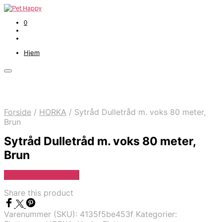
0
Hjem
Forside
/
HORKA
/
Sytråd Dulletråd m. voks 80 meter,
Brun
Sytråd Dulletråd m. voks 80 meter,
Brun
Se Pris Hos heyo.dk
Share this product
Varenummer (SKU):
4135f5be453f
Kategorier: