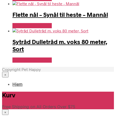
Flette nål – Synål til heste – Mannål
Se Pris Hos heyo.dk
Sytråd Dulletråd m. voks 80 meter,
Sort
Se Pris Hos heyo.dk
Copyright Pet Happy
×
Hjem
Kurv
Free Shipping on All Orders Over $75
×