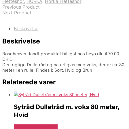
Flettesnor
,
HORKA
,
Horka Flettesnor
Previous Product
Next Product
Beskrivelse
Beskrivelse
Roseheaven fandt produktet billigst hos heyo.dk til 79.00
DKK.
Den rigtige Dulletråd og naturligvis med voks, der er ca. 80
meter i en rulle. Findes i: Sort, Hvid og Brun
Relaterede varer
Sytråd Dulletråd m. voks 80 meter,
Hvid
Se Pris Hos heyo.dk