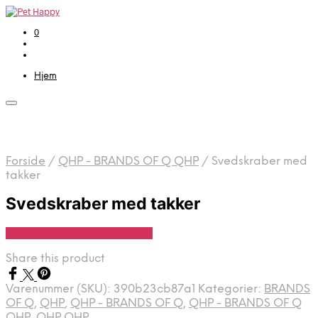
0
Hjem
Forside
/
QHP - BRANDS OF Q QHP
/
Svedskraber med
takker
Svedskraber med takker
Se Pris Hos Travshoppen.dk
Share this product
Varenummer (SKU):
390b23cb87a1
Kategorier:
BRANDS
OF Q
,
QHP
,
QHP - BRANDS OF Q
,
QHP - BRANDS OF Q
QHP
,
QHP QHP