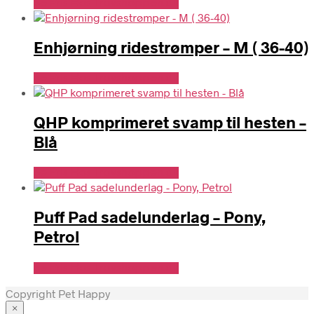
Se Pris Hos Travshoppen.dk
Enhjørning ridestrømper – M ( 36-40)
Se Pris Hos Travshoppen.dk
QHP komprimeret svamp til hesten –
Blå
Se Pris Hos Travshoppen.dk
Puff Pad sadelunderlag – Pony,
Petrol
Se Pris Hos Travshoppen.dk
Copyright Pet Happy
×