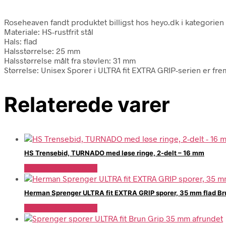
Roseheaven fandt produktet billigst hos heyo.dk i kategorien
Materiale: HS-rustfrit stål
Hals: flad
Halsstørrelse: 25 mm
Halsstørrelse målt fra støvlen: 31 mm
Størrelse: Unisex Sporer i ULTRA fit EXTRA GRIP-serien er frem
Relaterede varer
HS Trensebid, TURNADO med løse ringe, 2-delt – 16 mm
Se Pris Hos heyo.dk
Herman Sprenger ULTRA fit EXTRA GRIP sporer, 35 mm flad Br
Se Pris Hos heyo.dk