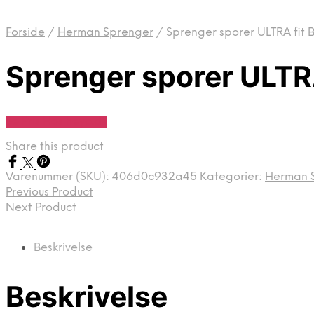
Forside
/
Herman Sprenger
/
Sprenger sporer ULTRA fit 
Sprenger sporer ULTRA
Se Pris Hos heyo.dk
Share this product
Varenummer (SKU):
406d0c932a45
Kategorier:
Herman 
Previous Product
Next Product
Beskrivelse
Beskrivelse