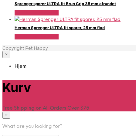
Sprenger sporer ULTRA fit Brun Grip 35 mm afrundet
Se Pris Hos heyo.dk
Herman Sprenger ULTRA fit sporer, 25 mm flad
Se Pris Hos heyo.dk
Copyright Pet Happy
×
Hjem
Kurv
Free Shipping on All Orders Over $75
×
What are you looking for?