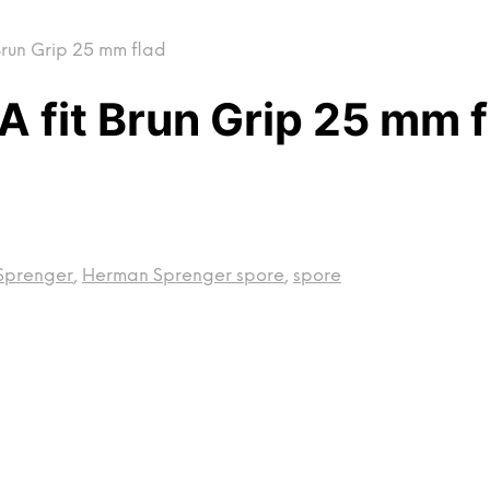
Brun Grip 25 mm flad
 fit Brun Grip 25 mm f
Sprenger
,
Herman Sprenger spore
,
spore