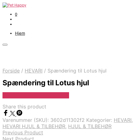
0
Hjem
Forside
/
HEVARI
/
Spændering til Lotus hjul
Spændering til Lotus hjul
Se Pris Hos Travshoppen.dk
Share this product
Varenummer (SKU):
3602d11302f2
Kategorier:
HEVARI
,
HEVARI HJUL & TILBEHØR
,
HJUL & TILBEHØR
Previous Product
Next Product