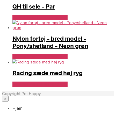
QH til sele – Par
Se Pris Hos Travshoppen.dk
Nylon fortøj – bred model –
Pony/shetland – Neon grøn
Se Pris Hos Travshoppen.dk
Racing sæde med høj ryg
Se Pris Hos Travshoppen.dk
Copyright Pet Happy
×
Hjem