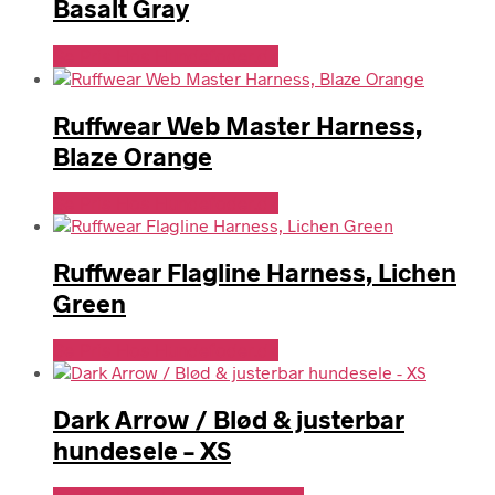
Basalt Gray
Se Pris Hos Hundefoder.dk
Ruffwear Web Master Harness,
Blaze Orange
Se Pris Hos Hundefoder.dk
Ruffwear Flagline Harness, Lichen
Green
Se Pris Hos Hundefoder.dk
Dark Arrow / Blød & justerbar
hundesele – XS