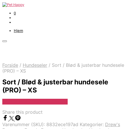
0
Hjem
Forside
/
Hundeseler
/
Sort / Blød & justerbar hundesele
(PRO) – XS
Sort / Blød & justerbar hundesele
(PRO) – XS
Se Pris Hos drewsdogwear.dk
Share this product
Varenummer (SKU):
8832ece197ad
Kategorier:
Drew's