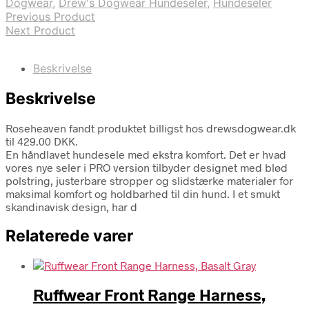
Dogwear
,
Drew's Dogwear Hundeseler
,
Hundeseler
Previous Product
Next Product
Beskrivelse
Beskrivelse
Roseheaven fandt produktet billigst hos drewsdogwear.dk
til 429.00 DKK.
En håndlavet hundesele med ekstra komfort. Det er hvad
vores nye seler i PRO version tilbyder designet med blød
polstring, justerbare stropper og slidstærke materialer for
maksimal komfort og holdbarhed til din hund. I et smukt
skandinavisk design, har d
Relaterede varer
Ruffwear Front Range Harness,