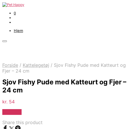
0
Hjem
Forside
/
Kattelegetøj
/
Sjov Fishy Pude med Katteurt og
Fjer – 24 cm
Sjov Fishy Pude med Katteurt og Fjer –
24 cm
kr.
54
Køb vare
Share this product