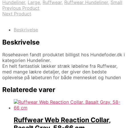
Hundeliner
,
Large
,
Ruffwear
,
Ruffwear Hundeliner
,
Small
Previous Product
Next Product
Beskrivelse
Beskrivelse
Roseheaven fandt produktet billigst hos Hundefoder.dk i
kategorien Hundeliner.
En helt fantastisk lækker stræk løbeline fra Ruffwear,
med mange lækre detaljer, der giver den bedste
oplevelse på løbeturen for både mennesket og hunden
Relaterede varer
Ruffwear Web Reaction Collar,