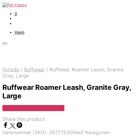
0
Hjem
Forside
/
Ruffwear
/
Ruffwear Roamer Leash, Granite
Gray, Large
Ruffwear Roamer Leash, Granite Gray,
Large
Se Pris Hos Hundefoder.dk
Share this product
Varenummer (SKU):
267775300ee2
Kategorier: