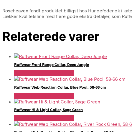
Roseheaven fandt produktet billigst hos Hundefoder.dk i kat
Lækker kvalitetsline med flere gode ekstra detaljer, som Ruffw
Relaterede varer
Ruffwear Front Range Collar, Deep Jungle
Se Pris Hos Hundefoder.dk
Ruffwear Web Reaction Collar, Blue Pool, 58-66 cm
Se Pris Hos Hundefoder.dk
Ruffwear Hi & Light Collar, Sage Green
Se Pris Hos Hundefoder.dk