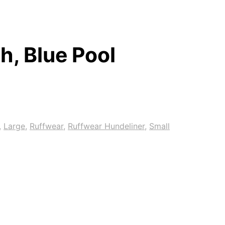
, Blue Pool
,
Large
,
Ruffwear
,
Ruffwear Hundeliner
,
Small