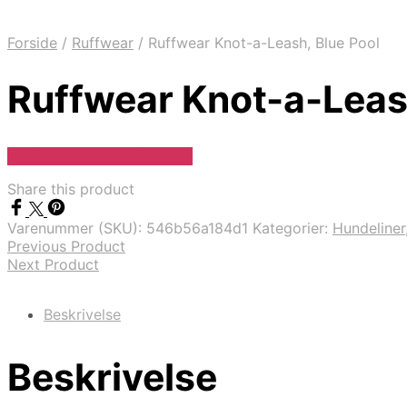
Forside
/
Ruffwear
/
Ruffwear Knot-a-Leash, Blue Pool
Ruffwear Knot-a-Leash
Se Pris Hos Hundefoder.dk
Share this product
Varenummer (SKU):
546b56a184d1
Kategorier:
Hundeliner
Previous Product
Next Product
Beskrivelse
Beskrivelse