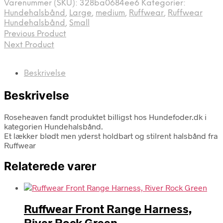
Varenummer (SKU):
328ba0684ee6
Kategorier:
Hundehalsbånd
,
Large
,
medium
,
Ruffwear
,
Ruffwear
Hundehalsbånd
,
Small
Previous Product
Next Product
Beskrivelse
Beskrivelse
Roseheaven fandt produktet billigst hos Hundefoder.dk i
kategorien Hundehalsbånd.
Et lækker blødt men yderst holdbart og stilrent halsbånd fra
Ruffwear
Relaterede varer
Ruffwear Front Range Harness,
River Rock Green