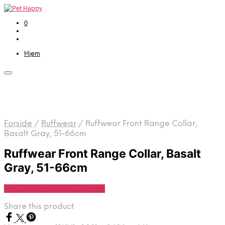
0
Hjem
Forside
/
Ruffwear
/
Ruffwear Front Range Collar,
Basalt Gray, 51-66cm
Ruffwear Front Range Collar, Basalt
Gray, 51-66cm
Se Pris Hos Hundefoder.dk
Share this product