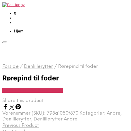
0
Hjem
Forside
/
Denlillerytter
/
Rørepind til foder
Rørepind til foder
Se Pris Hos Denlillerytter.dk
Share this product
Varenummer (SKU):
798a1050f870
Kategorier:
Andre
,
Denlillerytter
,
Denlillerytter Andre
Previous Product