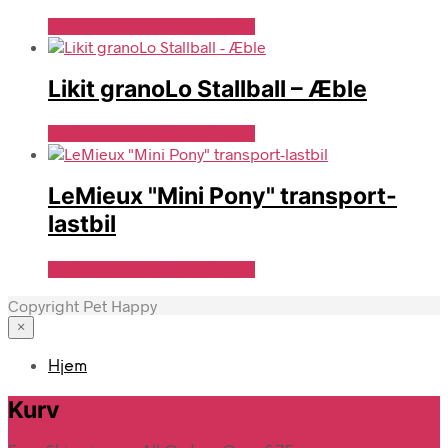
Se Pris Hos Denlillerytter.dk
Likit granoLo Stallball – Æble
Se Pris Hos Denlillerytter.dk
LeMieux "Mini Pony" transport-
lastbil
Se Pris Hos Denlillerytter.dk
Copyright Pet Happy
×
Hjem
Kurv