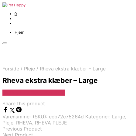
0
Hjem
Forside
/
Pleje
/
Rheva ekstra klæber – Large
Rheva ekstra klæber – Large
Se Pris Hos Gode Bakterier
Share this product
Varenummer (SKU):
ecb72c75264d
Kategorier:
Large
,
Pleje
,
RHEVA
,
RHEVA PLEJE
Previous Product
Next Product