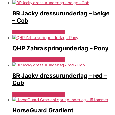
BR Jacky dressurunderlag – beige
– Cob
Se Pris Hos Denlillerytter.dk
QHP Zahra springunderlag – Pony
Se Pris Hos Denlillerytter.dk
BR Jacky dressurunderlag – rød –
Cob
Se Pris Hos Denlillerytter.dk
HorseGuard Gradient