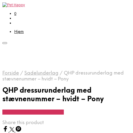
0
Hjem
Forside
/
Sadelunderlag
/
QHP dressurunderlag med
stævnenummer – hvidt – Pony
QHP dressurunderlag med
stævnenummer – hvidt – Pony
Se Pris Hos Denlillerytter.dk
Share this product