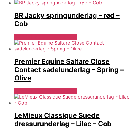
BR Jacky springunderlag – rød –
Cob
Se Pris Hos Denlillerytter.dk
Premier Equine Saltare Close
Contact sadelunderlag – Spring –
Olive
Se Pris Hos Travshoppen.dk
LeMieux Classique Suede
dressurunderlag – Lilac – Cob