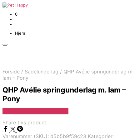
0
Hjem
Forside
/
Sadelunderlag
/
QHP Avélie springunderlag m.
lam – Pony
QHP Avélie springunderlag m. lam –
Pony
Se Pris Hos Denlillerytter.dk
Share this product
Varenummer (SKU):
d5b5b9f59c23
Kategorier: