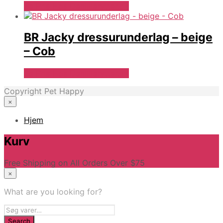
Se Pris Hos Denlillerytter.dk
BR Jacky dressurunderlag – beige
– Cob
Se Pris Hos Denlillerytter.dk
Copyright Pet Happy
×
Hjem
Kurv
Free Shipping on All Orders Over $75
×
What are you looking for?