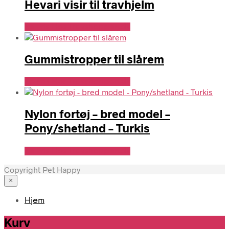
Hevari visir til travhjelm
Se Pris Hos Travshoppen.dk
Gummistropper til slårem
Se Pris Hos Travshoppen.dk
Nylon fortøj – bred model –
Pony/shetland – Turkis
Se Pris Hos Travshoppen.dk
Copyright Pet Happy
×
Hjem
Kurv