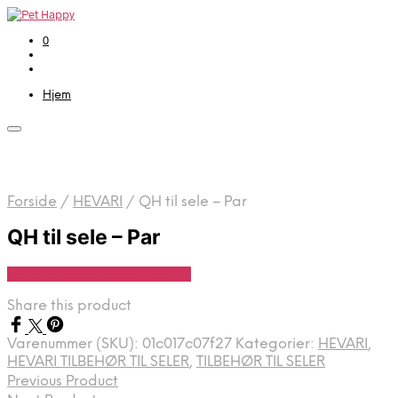
0
Hjem
Forside
/
HEVARI
/
QH til sele – Par
QH til sele – Par
Se Pris Hos Travshoppen.dk
Share this product
Varenummer (SKU):
01c017c07f27
Kategorier:
HEVARI
,
HEVARI TILBEHØR TIL SELER
,
TILBEHØR TIL SELER
Previous Product