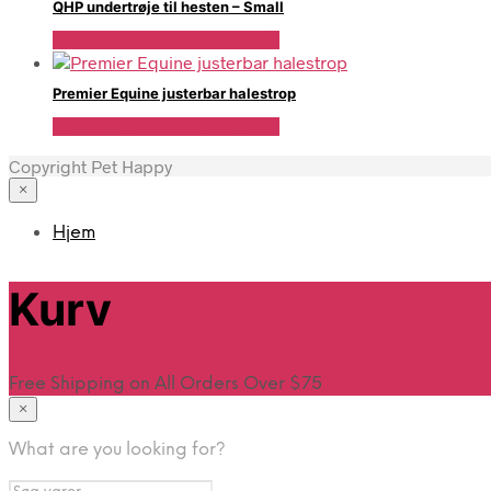
QHP undertrøje til hesten – Small
Se Pris Hos Travshoppen.dk
Premier Equine justerbar halestrop
Se Pris Hos Travshoppen.dk
Copyright Pet Happy
×
Hjem
Kurv
Free Shipping on All Orders Over $75
×
What are you looking for?