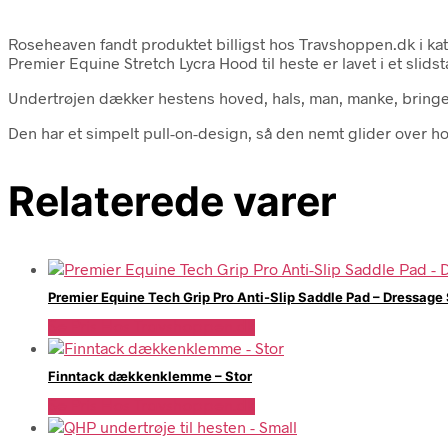
Roseheaven fandt produktet billigst hos Travshoppen.dk i 
Premier Equine Stretch Lycra Hood til heste er lavet i et slids
Undertrøjen dækker hestens hoved, hals, man, manke, bringe
Den har et simpelt pull-on-design, så den nemt glider over h
Relaterede varer
Premier Equine Tech Grip Pro Anti-Slip Saddle Pad – Dressage
Se Pris Hos Travshoppen.dk
Finntack dækkenklemme – Stor
Se Pris Hos Travshoppen.dk