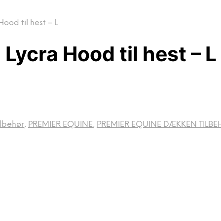
ood til hest – L
Lycra Hood til hest – L
lbehør
,
PREMIER EQUINE
,
PREMIER EQUINE DÆKKEN TILB