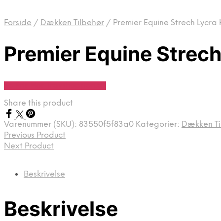
Forside
/
Dækken Tilbehør
/
Premier Equine Strech Lycra H
Premier Equine Strech 
Se Pris Hos Travshoppen.dk
Share this product
Varenummer (SKU):
83550f5f83a0
Kategorier:
Dækken Ti
Previous Product
Next Product
Beskrivelse
Beskrivelse