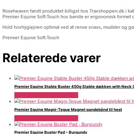
Roseheaven fandt produktet billigst hos Travshoppen.dk i kate
Premier Equine Soft-Touch hov børste er ergonomisk formet 
Hold hovhygiejnen optimal ved at rense snavs, mudder og g
Premier Equine Soft-Touch
Relaterede varer
Premier Equine Stable Buster 450g Stable dækken with Neck C
Se Pris Hos Travshoppen.dk
Premier Equine Magni-Teque Magnet pandebånd til hest
Se Pris Hos Travshoppen.dk
Premier Equine Buster Pad – Burgundy