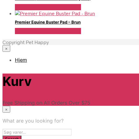
Se Pris Hos Travshoppen.dk
Premier Equine Buster Pad – Brun
Se Pris Hos Travshoppen.dk
Copyright Pet Happy
×
Hjem
Kurv
Free Shipping on All Orders Over $75
×
What are you looking for?