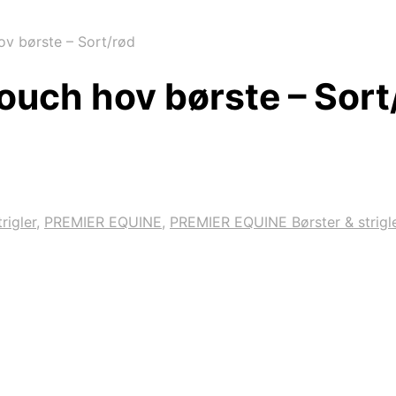
ov børste – Sort/rød
ouch hov børste – Sort
rigler
,
PREMIER EQUINE
,
PREMIER EQUINE Børster & strigl