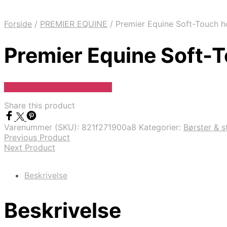
Forside
/
PREMIER EQUINE
/
Premier Equine Soft-Touch h
Premier Equine Soft-T
Se Pris Hos Travshoppen.dk
Share this product
Varenummer (SKU):
821f271900a8
Kategorier:
Børster & st
Previous Product
Next Product
Beskrivelse
Beskrivelse