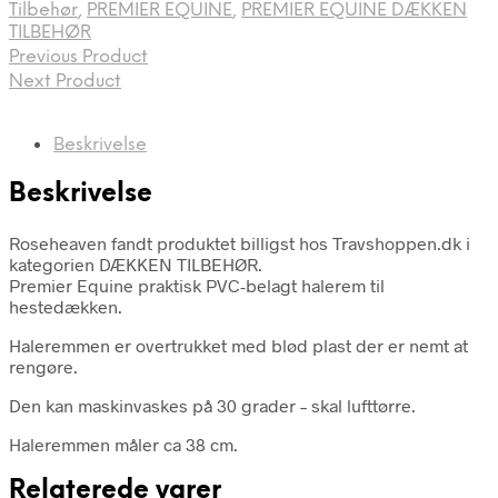
Tilbehør
,
PREMIER EQUINE
,
PREMIER EQUINE DÆKKEN
TILBEHØR
Previous Product
Next Product
Beskrivelse
Beskrivelse
Roseheaven fandt produktet billigst hos Travshoppen.dk i
kategorien DÆKKEN TILBEHØR.
Premier Equine praktisk PVC-belagt halerem til
hestedækken.
Haleremmen er overtrukket med blød plast der er nemt at
rengøre.
Den kan maskinvaskes på 30 grader – skal lufttørre.
Haleremmen måler ca 38 cm.
Relaterede varer