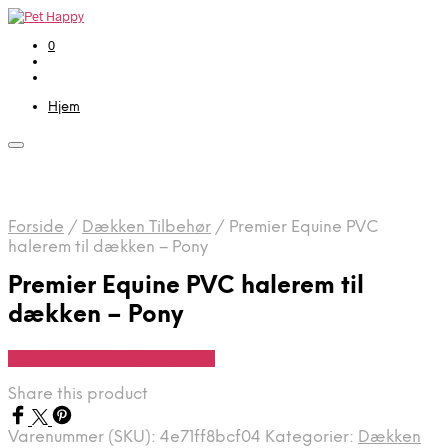
0
Hjem
Forside
/
Dækken Tilbehør
/
Premier Equine PVC
halerem til dækken – Pony
Premier Equine PVC halerem til
dækken – Pony
Se Pris Hos Travshoppen.dk
Share this product
Varenummer (SKU):
4e71ff8bcf04
Kategorier:
Dækken