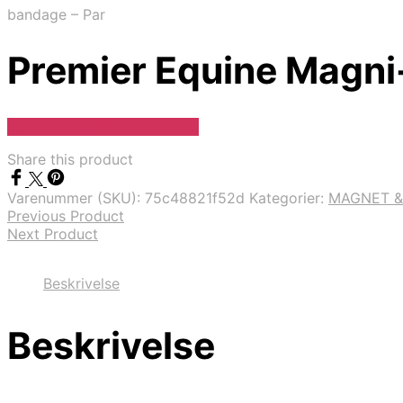
bandage – Par
Premier Equine Magni
Se Pris Hos Travshoppen.dk
Share this product
Varenummer (SKU):
75c48821f52d
Kategorier:
MAGNET &
Previous Product
Next Product
Beskrivelse
Beskrivelse