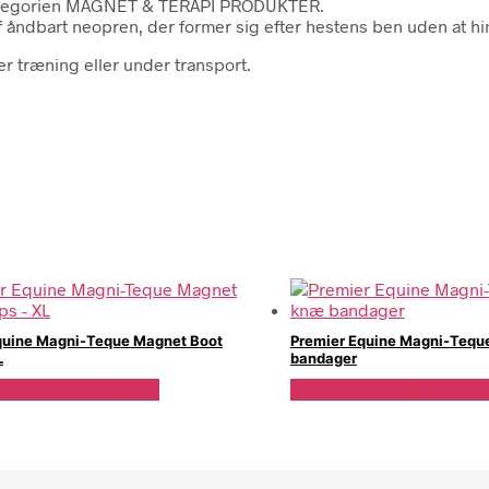
 kategorien MAGNET & TERAPI PRODUKTER.
 åndbart neopren, der former sig efter hestens ben uden at h
r træning eller under transport.
quine Magni-Teque Magnet Boot
Premier Equine Magni-Tequ
L
bandager
Hos Travshoppen.dk
Se Pris Hos Travshoppe