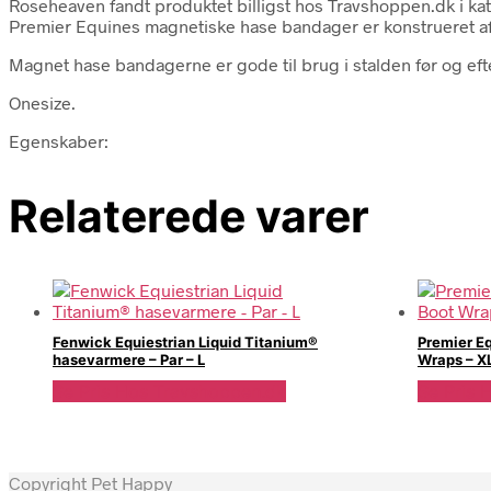
Roseheaven fandt produktet billigst hos Travshoppen.dk i
Premier Equines magnetiske hase bandager er konstrueret af
Magnet hase bandagerne er gode til brug i stalden før og efte
Onesize.
Egenskaber:
Relaterede varer
Fenwick Equiestrian Liquid Titanium®
Premier E
hasevarmere – Par – L
Wraps – X
Se Pris Hos Travshoppen.dk
Se Pris 
Copyright Pet Happy