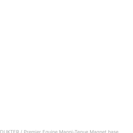
ODUKTER
/
Premier Equine Magni-Teque Magnet hase