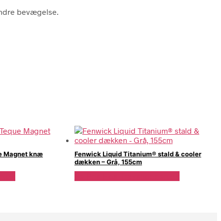
indre bevægelse.
e Magnet knæ
Fenwick Liquid Titanium® stald & cooler
dækken – Grå, 155cm
n.dk
Se Pris Hos Travshoppen.dk