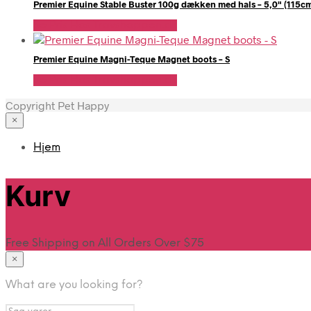
Premier Equine Stable Buster 100g dækken med hals – 5,0" (115c
Se Pris Hos Travshoppen.dk
Premier Equine Magni-Teque Magnet boots – S
Se Pris Hos Travshoppen.dk
Copyright Pet Happy
×
Hjem
Kurv
Free Shipping on All Orders Over $75
×
What are you looking for?