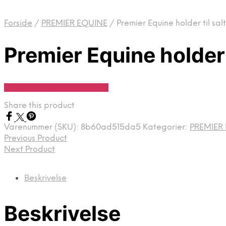
Forside
/
PREMIER EQUINE
/
Premier Equine holder til salt
Premier Equine holder t
Se Pris Hos Travshoppen.dk
Share this product
Varenummer (SKU):
8b60ad515da5
Kategorier:
PREMIER
Previous Product
Next Product
Beskrivelse
Beskrivelse