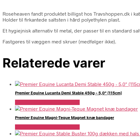
Roseheaven fandt produktet billigst hos Travshoppen.dk i 
Holder til firkantede saltsten i hård polyethylen plast.
Et hygiejnisk alternativ til metal, der passer til en standard 
Fastgøres til væggen med skruer (medfølger ikke).
Relaterede varer
Premier Equine Lucanta Demi Stable 450g – 5,0" (115cm)
Se Pris Hos Travshoppen.dk
Premier Equine Magni-Teque Magnet knæ bandager
Se Pris Hos Travshoppen.dk