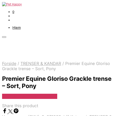
0
Hjem
Forside
/
TRENSER & KANDAR
/
Premier Equine Gloriso
Grackle trense – Sort, Pony
Premier Equine Gloriso Grackle trense
– Sort, Pony
Se Pris Hos Travshoppen.dk
Share this product