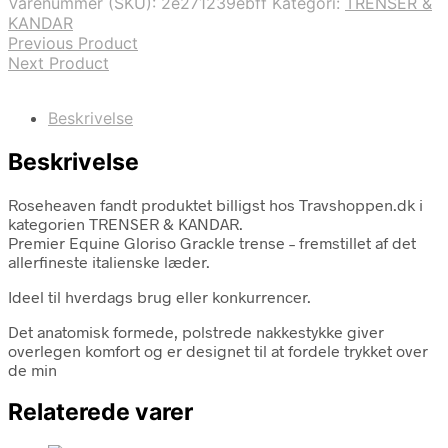
Varenummer (SKU):
2e271239ebff
Kategori:
TRENSER &
KANDAR
Previous Product
Next Product
Beskrivelse
Beskrivelse
Roseheaven fandt produktet billigst hos Travshoppen.dk i
kategorien TRENSER & KANDAR.
Premier Equine Gloriso Grackle trense – fremstillet af det
allerfineste italienske læder.
Ideel til hverdags brug eller konkurrencer.
Det anatomisk formede, polstrede nakkestykke giver
overlegen komfort og er designet til at fordele trykket over
de min
Relaterede varer