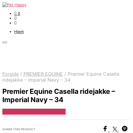
0
Hjem
Forside
/
PREMIER EQUINE
/
Premier Equine Casella
ridejakke – Imperial Navy – 34
Premier Equine Casella ridejakke –
Imperial Navy – 34
Se Pris Hos Travshoppen.dk
SHARE THIS PRODUCT