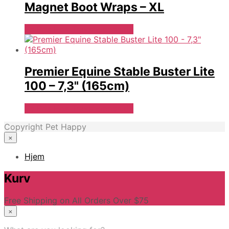
Magnet Boot Wraps – XL
Se Pris Hos Travshoppen.dk
Premier Equine Stable Buster Lite
100 – 7,3" (165cm)
Se Pris Hos Travshoppen.dk
Copyright Pet Happy
×
Hjem
Kurv
Free Shipping on All Orders Over $75
×