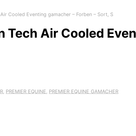
Air Cooled Eventing gamacher – Forben – Sort, S
n Tech Air Cooled Eve
R
,
PREMIER EQUINE
,
PREMIER EQUINE GAMACHER