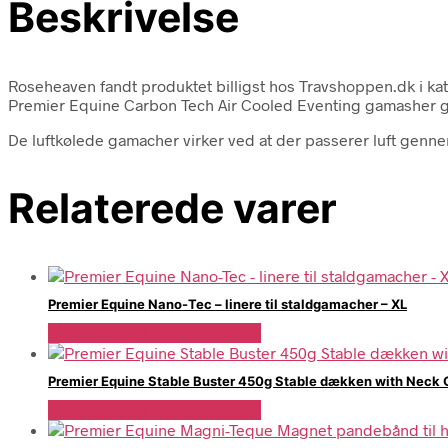
Beskrivelse
Roseheaven fandt produktet billigst hos Travshoppen.dk i 
Premier Equine Carbon Tech Air Cooled Eventing gamasher gi
De luftkølede gamacher virker ved at der passerer luft gennem
Relaterede varer
Premier Equine Nano-Tec – linere til staldgamacher – XL
Se Pris Hos Travshoppen.dk
Premier Equine Stable Buster 450g Stable dækken with Neck C
Se Pris Hos Travshoppen.dk