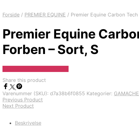
Forside
/
PREMIER EQUINE
/
Premier Equine Carbon Tech 
Premier Equine Carbo
Forben – Sort, S
Se Pris Hos Travshoppen.dk
Share this product
Varenummer (SKU):
d7a38b6f0855
Kategorier:
GAMACHE
Previous Product
Next Product
Beskrivelse