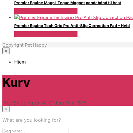
Premier Equine Magni-Teque Magnet pandebånd til hest
Se Pris Hos Travshoppen.dk
Premier Equine Tech Grip Pro Anti-Slip Correction Pad – Hvid
Se Pris Hos Travshoppen.dk
Copyright Pet Happy
×
Hjem
Kurv
Free Shipping on All Orders Over $75
×
What are you looking for?