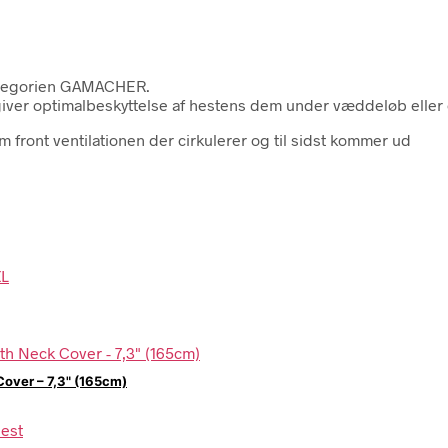
kategorien GAMACHER.
ver optimalbeskyttelse af hestens dem under væddeløb eller 
 front ventilationen der cirkulerer og til sidst kommer ud
over – 7,3" (165cm)