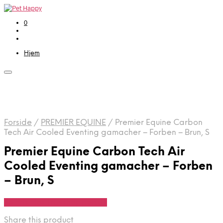
0
Hjem
Forside
/
PREMIER EQUINE
/
Premier Equine Carbon
Tech Air Cooled Eventing gamacher – Forben – Brun, S
Premier Equine Carbon Tech Air
Cooled Eventing gamacher – Forben
– Brun, S
Se Pris Hos Travshoppen.dk
Share this product