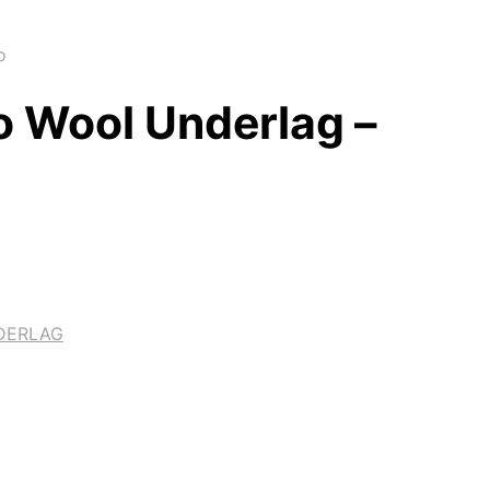
o
o Wool Underlag –
DERLAG