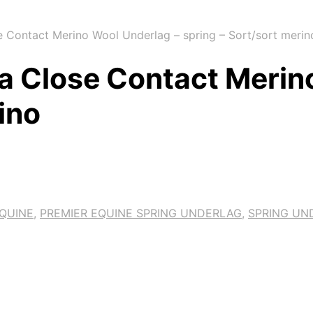
 Contact Merino Wool Underlag – spring – Sort/sort merin
a Close Contact Merin
ino
EQUINE
,
PREMIER EQUINE SPRING UNDERLAG
,
SPRING UN