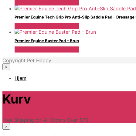
Se Pris Hos Travshoppen.dk
Premier Equine Tech Grip Pro Anti-Slip Saddle Pad – Dressage
Se Pris Hos Travshoppen.dk
Premier Equine Buster Pad – Brun
Se Pris Hos Travshoppen.dk
Copyright Pet Happy
×
Hjem
Kurv
Free Shipping on All Orders Over $75
×