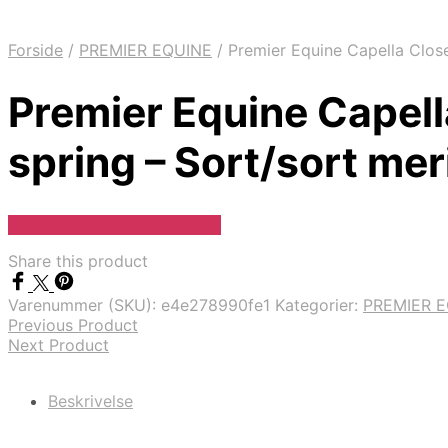
Forside
/
PREMIER EQUINE
/
Premier Equine Capella Close
Premier Equine Capell
spring – Sort/sort mer
Se Pris Hos Travshoppen.dk
Share this product
Varenummer (SKU):
e4e278990fe1
Kategorier:
PREMIER 
Previous Product
Next Product
Beskrivelse