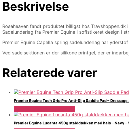
Beskrivelse
Roseheaven fandt produktet billigst hos Travshoppen.dk
Sadelunderlag fra Premier Equine i sofistikeret design i str.
Premier Equine Capella spring sadelunderlag har yderstof i l
Ved sadelsektionen er der silikone printgel, der er indarbe
Relaterede varer
Premier Equine Tech Grip Pro Anti-Slip Saddle Pad – Dressage
Se Pris Hos Travshoppen.dk
Premier Equine Lucanta 450g stalddækken med hals – Navy – 