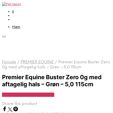
0
Hjem
Forside
/
PREMIER EQUINE
/
Premier Equine Buster Zero
0g med aftagelig hals – Grøn – 5,0 115cm
Premier Equine Buster Zero 0g med
aftagelig hals – Grøn – 5,0 115cm
Se Pris Hos Travshoppen.dk
Share this product