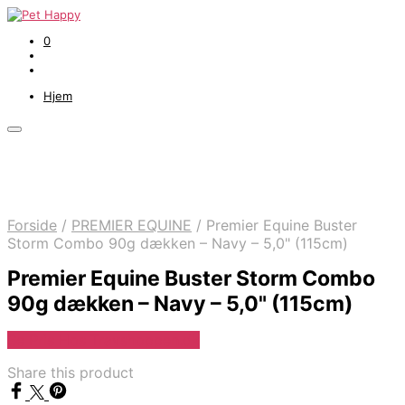
0
Hjem
Forside
/
PREMIER EQUINE
/
Premier Equine Buster
Storm Combo 90g dækken – Navy – 5,0" (115cm)
Premier Equine Buster Storm Combo
90g dækken – Navy – 5,0" (115cm)
Se Pris Hos Travshoppen.dk
Share this product