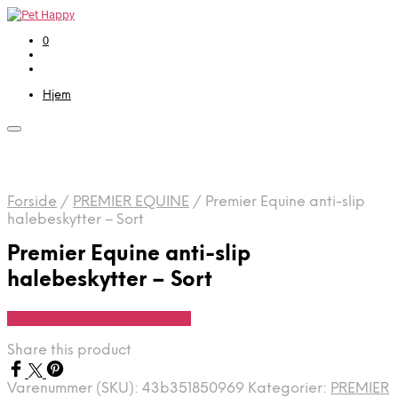
0
Hjem
Forside
/
PREMIER EQUINE
/
Premier Equine anti-slip
halebeskytter – Sort
Premier Equine anti-slip
halebeskytter – Sort
Se Pris Hos Travshoppen.dk
Share this product
Varenummer (SKU):
43b351850969
Kategorier:
PREMIER