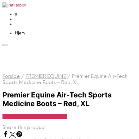
0
Hjem
Forside
/
PREMIER EQUINE
/
Premier Equine Air-Tech
Sports Medicine Boots – Rød, XL
Premier Equine Air-Tech Sports
Medicine Boots – Rød, XL
Se Pris Hos Travshoppen.dk
Share this product