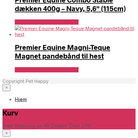
dækken 400g – Navy, 5,6" (115cm)
Se Pris Hos Travshoppen.dk
Premier Equine Magni-Teque
Magnet pandebånd til hest
Se Pris Hos Travshoppen.dk
Copyright Pet Happy
×
Hjem
Kurv
Free Shipping on All Orders Over $75
×