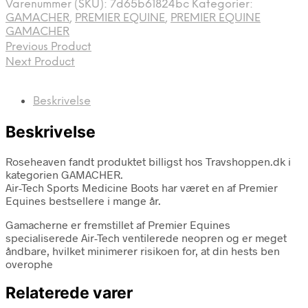
Varenummer (SKU):
7d65b61824bc
Kategorier:
GAMACHER
,
PREMIER EQUINE
,
PREMIER EQUINE
GAMACHER
Previous Product
Next Product
Beskrivelse
Beskrivelse
Roseheaven fandt produktet billigst hos Travshoppen.dk i
kategorien GAMACHER.
Air-Tech Sports Medicine Boots har været en af Premier
Equines bestsellere i mange år.
Gamacherne er fremstillet af Premier Equines
specialiserede Air-Tech ventilerede neopren og er meget
åndbare, hvilket minimerer risikoen for, at din hests ben
overophe
Relaterede varer