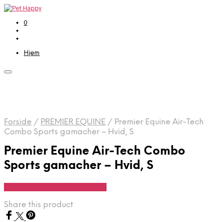
0
Hjem
Forside
/
PREMIER EQUINE
/
Premier Equine Air-Tech
Combo Sports gamacher – Hvid, S
Premier Equine Air-Tech Combo
Sports gamacher – Hvid, S
Se Pris Hos Travshoppen.dk
Share this product