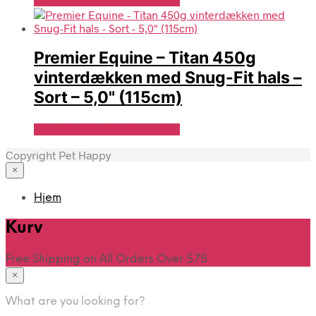
Se Pris Hos Travshoppen.dk
Premier Equine – Titan 450g
vinterdækken med Snug-Fit hals –
Sort – 5,0" (115cm)
Se Pris Hos Travshoppen.dk
Copyright Pet Happy
×
Hjem
Kurv
Free Shipping on All Orders Over $75
×
What are you looking for?