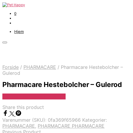
0
Hjem
Forside
/
PHARMACARE
/
Pharmacare Hestebolcher –
Gulerod
Pharmacare Hestebolcher – Gulerod
Se Pris Hos Travshoppen.dk
Share this product
Varenummer (SKU):
0fa369f65966
Kategorier:
PHARMACARE
,
PHARMACARE PHARMACARE
Previous Product