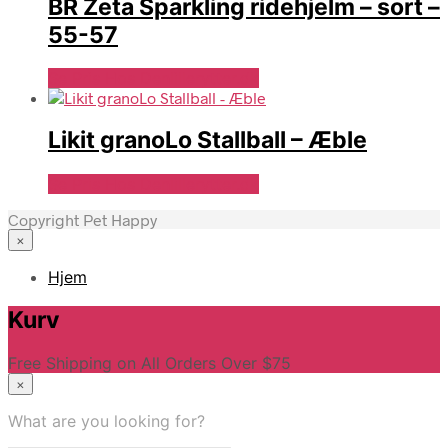
BR Zeta Sparkling ridehjelm – sort –
55-57
Se Pris Hos Denlillerytter.dk
Likit granoLo Stallball – Æble
Se Pris Hos Denlillerytter.dk
Copyright Pet Happy
×
Hjem
Kurv
Free Shipping on All Orders Over $75
×
What are you looking for?