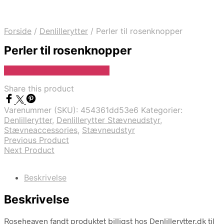
Forside
/
Denlillerytter
/
Perler til rosenknopper
Perler til rosenknopper
Se Pris Hos Denlillerytter.dk
Share this product
Varenummer (SKU):
454361dd53e6
Kategorier:
Denlillerytter
,
Denlillerytter Stævneudstyr
,
Stævneaccessories
,
Stævneudstyr
Previous Product
Next Product
Beskrivelse
Beskrivelse
Roseheaven fandt produktet billigst hos Denlillerytter.dk til