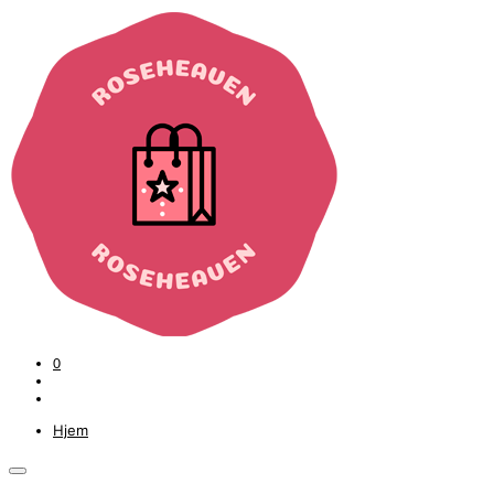
0
Hjem