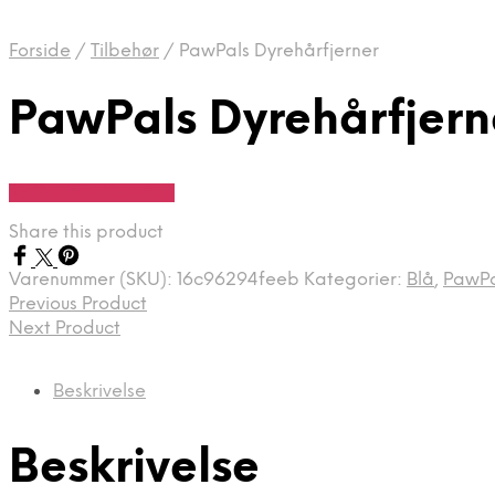
Forside
/
Tilbehør
/
PawPals Dyrehårfjerner
PawPals Dyrehårfjern
Se Pris Hos PawPals
Share this product
Varenummer (SKU):
16c96294feeb
Kategorier:
Blå
,
PawPa
Previous Product
Next Product
Beskrivelse
Beskrivelse