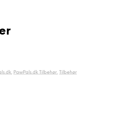
er
ls.dk
,
PawPals.dk Tilbehør
,
Tilbehør