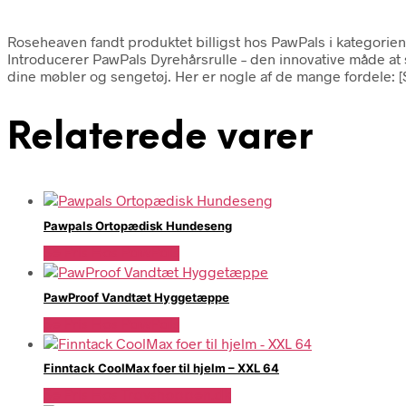
Roseheaven fandt produktet billigst hos PawPals i kategorien
Introducerer PawPals Dyrehårsrulle – den innovative måde at 
dine møbler og sengetøj. Her er nogle af de mange fordele: 
Relaterede varer
Pawpals Ortopædisk Hundeseng
Se Pris Hos PawPals
PawProof Vandtæt Hyggetæppe
Se Pris Hos PawPals
Finntack CoolMax foer til hjelm – XXL 64
Se Pris Hos Travshoppen.dk