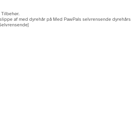
 Tilbehør.
slippe af med dyrehår på Med PawPals selvrensende dyrehårsrull
[Selvrensende]