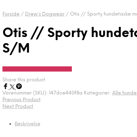
Forside
/
Drew's Dogwear
/
Otis // Sporty hundetaske me
Otis // Sporty hundet
S/M
Se Pris Hos drewsdogwear.dk
Share this product
Varenummer (SKU):
147dce440f8a
Kategorier:
Alle hunde
Previous Product
Next Product
Beskrivelse