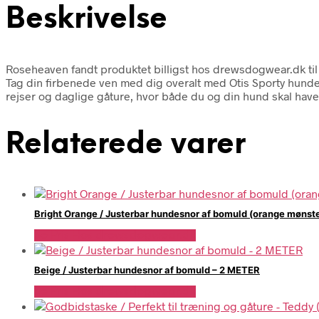
Beskrivelse
Roseheaven fandt produktet billigst hos drewsdogwear.dk til
Tag din firbenede ven med dig overalt med Otis Sporty hundeta
rejser og daglige gåture, hvor både du og din hund skal hav
Relaterede varer
Bright Orange / Justerbar hundesnor af bomuld (orange mønst
Se Pris Hos drewsdogwear.dk
Beige / Justerbar hundesnor af bomuld – 2 METER
Se Pris Hos drewsdogwear.dk