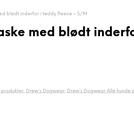
d blødt inderfor i teddy fleece – S/M
aske med blødt inderfo
 produkter
,
Drew's Dogwear
,
Drew's Dogwear Alle hunde 