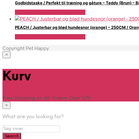
Godbidstaske / Perfekt til træning og gåture – Teddy (Brun) – B
Se Pris Hos drewsdogwear.dk
PEACH / Justerbar og blød hundesnor (orange) – 250CM / Ora
Se Pris Hos drewsdogwear.dk
Copyright Pet Happy
×
Hjem
Kurv
Free Shipping on All Orders Over $75
×
What are you looking for?