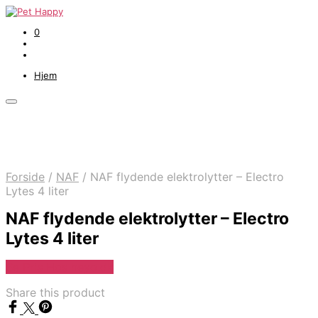
0
Hjem
Forside
/
NAF
/
NAF flydende elektrolytter – Electro
Lytes 4 liter
NAF flydende elektrolytter – Electro
Lytes 4 liter
Se Pris Hos heyo.dk
Share this product