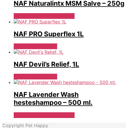
NAF Naturalintx MSM Salve – 250g
Se Pris Hos Travshoppen.dk
NAF PRO Superflex 1L
Se Pris Hos heyo.dk
NAF Devil’s Relief, 1L
Se Pris Hos heyo.dk
NAF Lavender Wash
hesteshampoo – 500 ml.
Se Pris Hos Travshoppen.dk
Copyright Pet Happy