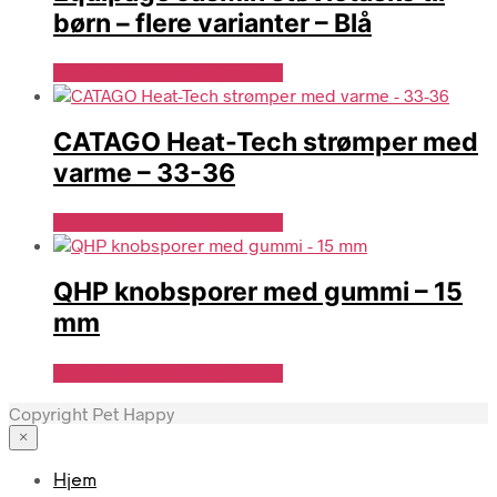
børn – flere varianter – Blå
Se Pris Hos Denlillerytter.dk
CATAGO Heat-Tech strømper med
varme – 33-36
Se Pris Hos Denlillerytter.dk
QHP knobsporer med gummi – 15
mm
Se Pris Hos Denlillerytter.dk
Copyright Pet Happy
×
Hjem