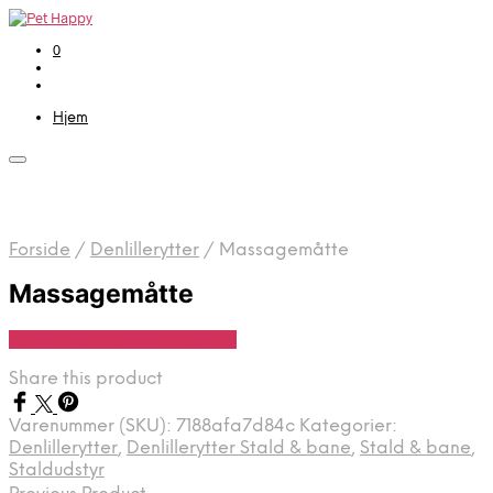
0
Hjem
Forside
/
Denlillerytter
/
Massagemåtte
Massagemåtte
Se Pris Hos Denlillerytter.dk
Share this product
Varenummer (SKU):
7188afa7d84c
Kategorier:
Denlillerytter
,
Denlillerytter Stald & bane
,
Stald & bane
,
Staldudstyr