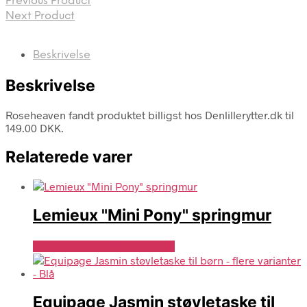
Previous Product
Next Product
Beskrivelse
Beskrivelse
Roseheaven fandt produktet billigst hos Denlillerytter.dk til
149.00 DKK.
Relaterede varer
Lemieux "Mini Pony" springmur
Se Pris Hos Denlillerytter.dk
Equipage Jasmin støvletaske til