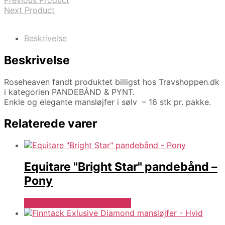
Previous Product
Next Product
Beskrivelse
Beskrivelse
Roseheaven fandt produktet billigst hos Travshoppen.dk
i kategorien PANDEBÅND & PYNT.
Enkle og elegante mansløjfer i sølv – 16 stk pr. pakke.
Relaterede varer
Equitare "Bright Star" pandebånd –
Pony
Se Pris Hos Travshoppen.dk