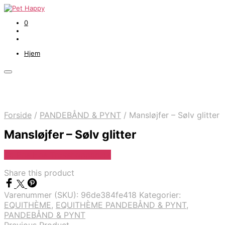
0
Hjem
Forside
/
PANDEBÅND & PYNT
/
Mansløjfer – Sølv glitter
Mansløjfer – Sølv glitter
Se Pris Hos Travshoppen.dk
Share this product
Varenummer (SKU):
96de384fe418
Kategorier:
EQUITHÈME
,
EQUITHÈME PANDEBÅND & PYNT
,
PANDEBÅND & PYNT