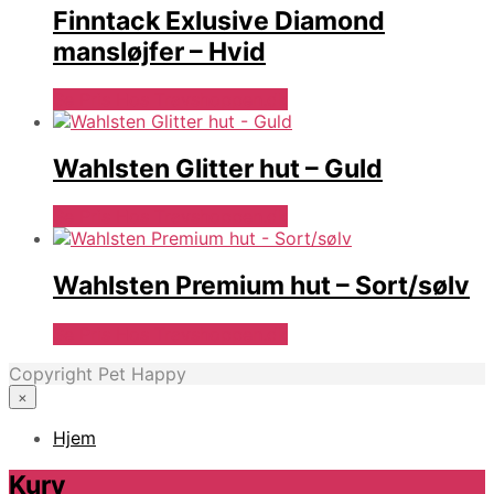
Finntack Exlusive Diamond
mansløjfer – Hvid
Se Pris Hos Travshoppen.dk
Wahlsten Glitter hut – Guld
Se Pris Hos Travshoppen.dk
Wahlsten Premium hut – Sort/sølv
Se Pris Hos Travshoppen.dk
Copyright Pet Happy
×
Hjem
Kurv