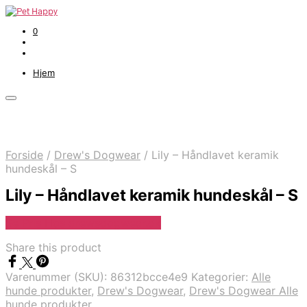
0
Hjem
Forside
/
Drew's Dogwear
/
Lily – Håndlavet keramik
hundeskål – S
Lily – Håndlavet keramik hundeskål – S
Se Pris Hos drewsdogwear.dk
Share this product
Varenummer (SKU):
86312bcce4e9
Kategorier:
Alle
hunde produkter
,
Drew's Dogwear
,
Drew's Dogwear Alle
hunde produkter