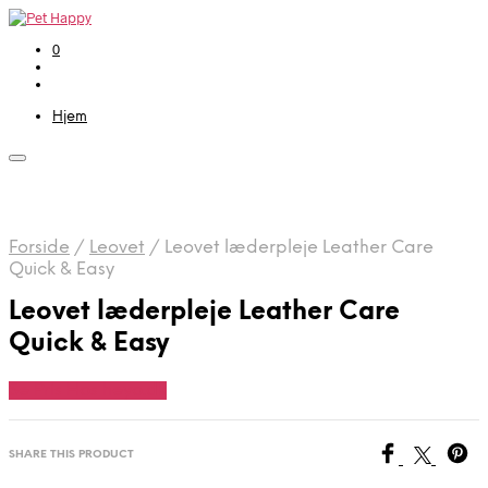
0
Hjem
Forside
/
Leovet
/
Leovet læderpleje Leather Care
Quick & Easy
Leovet læderpleje Leather Care
Quick & Easy
Se Pris Hos heyo.dk
SHARE THIS PRODUCT