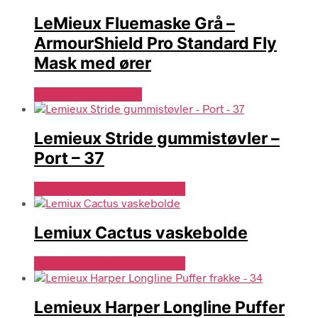
LeMieux Fluemaske Grå –
ArmourShield Pro Standard Fly
Mask med ører
Se Pris Hos heyo.dk
Lemieux Stride gummistøvler –
Port – 37
Se Pris Hos Travshoppen.dk
Lemiux Cactus vaskebolde
Se Pris Hos Travshoppen.dk
Lemieux Harper Longline Puffer