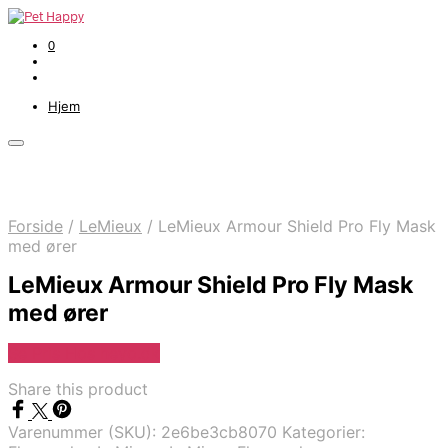
0
Hjem
Forside
/
LeMieux
/
LeMieux Armour Shield Pro Fly Mask
med ører
LeMieux Armour Shield Pro Fly Mask
med ører
Se Pris Hos heyo.dk
Share this product
Varenummer (SKU):
2e6be3cb8070
Kategorier: