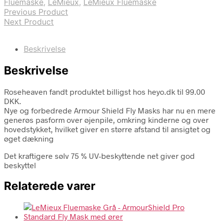
Fluemaske
,
LeMieux
,
LeMieux Fluemaske
Previous Product
Next Product
Beskrivelse
Beskrivelse
Roseheaven fandt produktet billigst hos heyo.dk til 99.00
DKK.
Nye og forbedrede Armour Shield Fly Masks har nu en mere
generøs pasform over øjenpile, omkring kinderne og over
hovedstykket, hvilket giver en større afstand til ansigtet og
øget dækning
Det kraftigere sølv 75 % UV-beskyttende net giver god
beskyttel
Relaterede varer