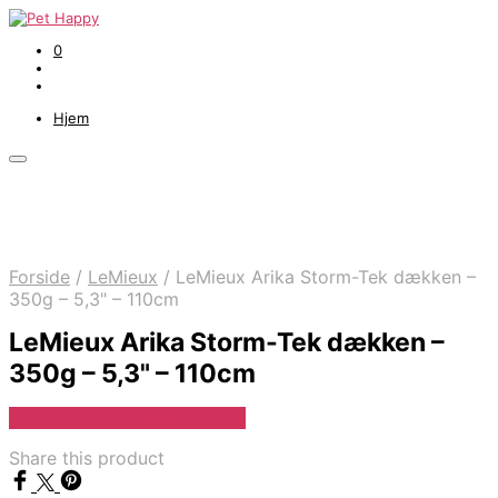
0
Hjem
Forside
/
LeMieux
/
LeMieux Arika Storm-Tek dækken –
350g – 5,3" – 110cm
LeMieux Arika Storm-Tek dækken –
350g – 5,3" – 110cm
Se Pris Hos Travshoppen.dk
Share this product