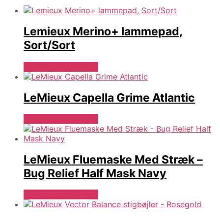
Lemieux Merino+ lammepad,
Sort/Sort
Se Pris Hos heyo.dk
LeMieux Capella Grime Atlantic
Se Pris Hos heyo.dk
LeMieux Fluemaske Med Stræk –
Bug Relief Half Mask Navy
Se Pris Hos heyo.dk